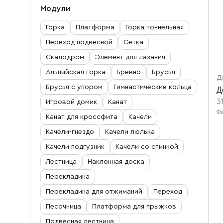
Воркаут площадки
Уличные детские качели
Канатные комплексы
Модули
Уличные урны
Уличные тренажеры
Качалки на пружине
Беседки, теневые навесы, веранды
Горка
Платформа
Горка тоннельная
Перголы и парковые качели
Полосы препятствий
Качели-балансиры
Переход подвесной
Сетка
Песочницы
Уличные вазоны
Скалодром
Элемент для лазания
Оборудование для игровых видов спорта
Интерактивные панели
Детские площадки для инвалидов
Альпийская горка
Бревно
Брусья
Ограждение для территории
Зрительские трибуны
Д
Уличные музыкальные инструменты
Резиновое покрытие для детской площадки
Брусья с упором
Гимнастические кольца
Д
Прочее
Ограждения для спортивных площадок
Детские столики, скамейки
3
Ограждения для детских площадок
Игровой домик
Канат
Фа
Резиновое покрытие для спортивной площадки
Канат для кроссфита
Качели
Техника
Качели-гнездо
Качели люлька
Встраиваемые батуты
Качели подгузник
Качели со спинкой
Дорожные знаки
Лестница
Наклонная доска
Арки для детских площадок
Перекладина
Перекладина для отжиманий
Переход
Арт-объекты
Песочница
Платформа для прыжков
Фигуры из резиновой крошки
Подвесная лестница