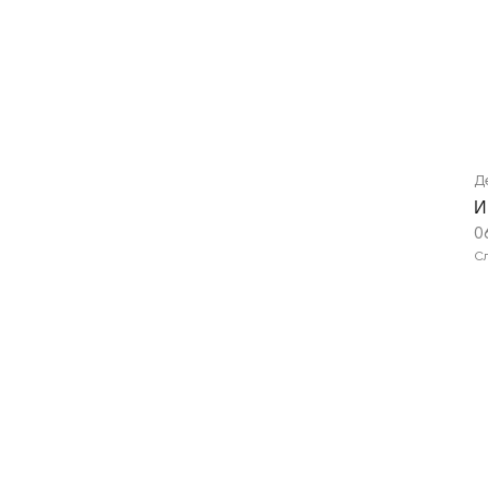
Д
И
0
С