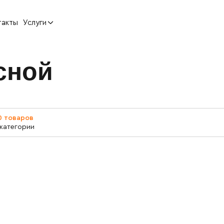
такты
Услуги
сной
0 товаров
 категории