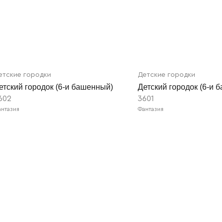
етские городки
Детские городки
етский городок (6-и башенный)
Детский городок (6-и 
602
3601
нтазия
Фантазия