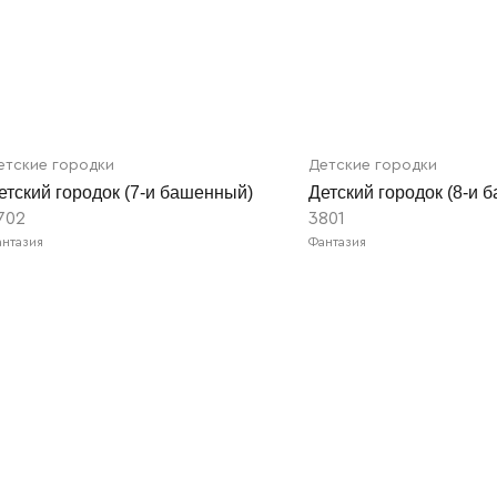
етские городки
Детские городки
етский городок (7-и башенный)
Детский городок (8-и 
702
3801
нтазия
Фантазия