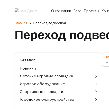
О компании
Блог
Проекты
Кон
Главная
Переход подвесной
Переход подве
9
Каталог
в
Новинки
Детские игровые площадки
Игровое оборудование
Детские игровые комплексы
Спортивные площадки
Горки детские
Детские городки
Городское благоустройство
Детские спортивные комплексы
Детские карусели
Домик для детей
Лавочки и скамейки