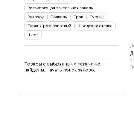
Детское бревно, бум
Развивающая тактильная панель
Рукоход
Тоннель
Трап
Турник
Турник-разнохватный
Шведская стенка
Шест
Д
Д
T
Товары с выбранными тегами не
Т
найдены.
Начать поиск заново
.