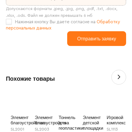
Нажимая кнопку Вы даете согласие на
Обработку
персональных данных
Похожие товары
Элемент
Элемент
Тоннель
Элемент
Игровой
благоустройства
благоустройства
для
детской
комплекс
геопластики
площадки
SL2001
SL2003
SL1113