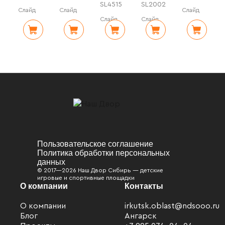
SL4515
SL2002
Слайд
Слайд
Слайд
Слайд
Слайд
Пользовательское соглашение
Политика обработки персональных
данных
© 2017—2026 Наш Двор Сибирь — детские
игровые и спортивные площадки
О компании
Контакты
О компании
irkutsk.oblast@ndsooo.ru
Блог
Ангарск