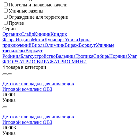
Перголы и парковые качели
Уличные вазоны
Ограждение для территории
Прочее
Серии
Органик
Слайд
Киндик
Киндик
Флора
Индиго
Мини
Лунапарк
Уника
Тропа
приключений
Виола
Олимпик
Вираж
Воркаут
Уличные
тренажёры
Воркаут
Робиния
Благоустройство
Вальдика
Тропика
Сибирь
Нордика
Ульт
ФЛОРА
АТРИО ВИРАЖ
АТРИО МИНИ
4 товара
в категории
Детские площадки для инвалидов
Игровой комплекс ОВЗ
U0001
Уника
Детские площадки для инвалидов
Игровой комплекс ОВЗ
U0003
Уника