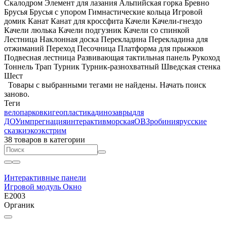
Скалодром
Элемент для лазания
Альпийская горка
Бревно
Брусья
Брусья с упором
Гимнастические кольца
Игровой
домик
Канат
Канат для кроссфита
Качели
Качели-гнездо
Качели люлька
Качели подгузник
Качели со спинкой
Лестница
Наклонная доска
Перекладина
Перекладина для
отжиманий
Переход
Песочница
Платформа для прыжков
Подвесная лестница
Развивающая тактильная панель
Рукоход
Тоннель
Трап
Турник
Турник-разнохватный
Шведская стенка
Шест
Товары с выбранными тегами не найдены.
Начать поиск
заново
.
Теги
велопарковки
геопластика
динозавры
для
ДОУ
импрегнация
интерактив
морская
ОВЗ
робиния
русские
сказки
эко
экстрим
38 товаров
в категории
Интерактивные панели
Игровой модуль Окно
E2003
Органик