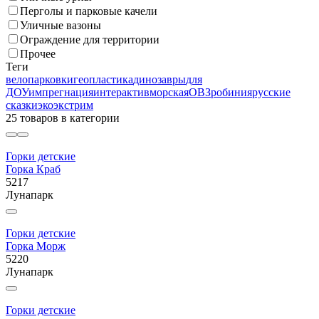
Перголы и парковые качели
Уличные вазоны
Ограждение для территории
Прочее
Теги
велопарковки
геопластика
динозавры
для
ДОУ
импрегнация
интерактив
морская
ОВЗ
робиния
русские
сказки
эко
экстрим
25 товаров
в категории
Горки детские
Горка Краб
5217
Лунапарк
Горки детские
Горка Морж
5220
Лунапарк
Горки детские