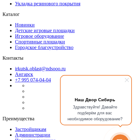
Укладка резинового покрытия
Каталог
Новинки
Детские игровые площадки
Игровое оборудование
Спортивные площадки
Городское благоустройство
Контакты
irkutsk.oblast@ndsooo.ru
Ангарск
+7 995 074-04-04
Наш Двор Сибирь
Файлы cookie
Здравствуйте! Давайте
подберём для вас
Мы используем файлы cookie для улучшения взаимодействия
необходимое оборудование?
Преимущества
с пользователями и обслуживания. Продолжая просмотр
страниц нашего сайта, вы принимаете условия
Политики в
Застройщикам
Администрации
отношении обработки персональных данных
.