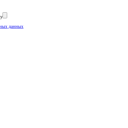
ку
ьных данных