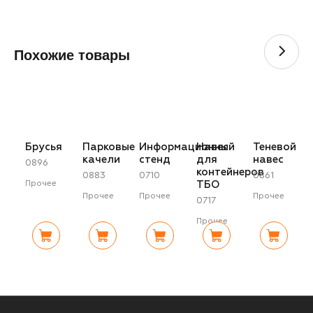
Похожие товары
Брусья
Парковые
Информационный
Навес
Теневой
качели
стенд
для
навес
0896
контейнеров
0883
0710
0861
ТБО
Прочее
Прочее
Прочее
Прочее
0717
Прочее