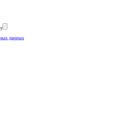
ку
ьных данных